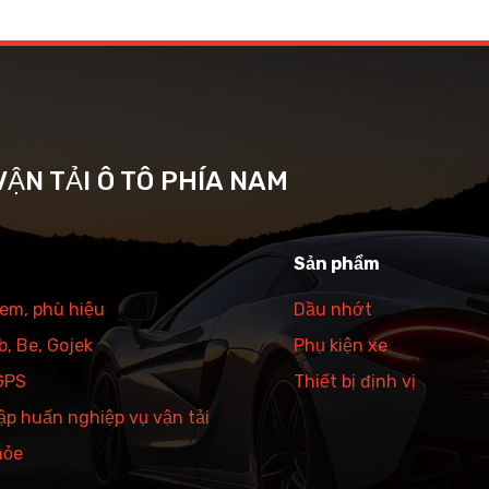
ẬN TẢI Ô TÔ PHÍA NAM
Sản phẩm
tem, phù hiệu
Dầu nhớt
, Be, Gojek
Phụ kiện xe
 GPS
Thiết bị định vị
ập huấn nghiệp vụ vận tải
hỏe