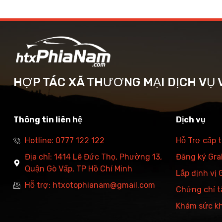
HỢP TÁC XÃ THƯƠNG MẠI DỊCH VỤ V
Thông tin liên hệ
Dịch vụ
Hotline: 0777 122 122
Hỗ Trợ cấp 
Địa chỉ: 1414 Lê Đức Thọ, Phường 13,
Đăng ký Grab
Quận Gò Vấp, TP Hồ Chí Minh
Lắp định vị
Hỗ trợ: htxotophianam@gmail.com
Chứng chỉ t
Khám sức k