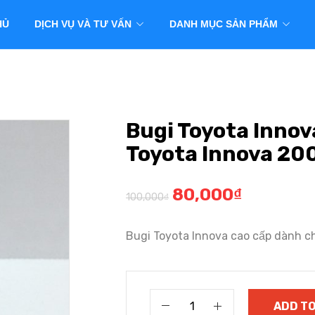
HỦ
DỊCH VỤ VÀ TƯ VẤN
DANH MỤC SẢN PHẨM
Bugi Toyota Innov
Toyota Innova 2
80,000
₫
100,000
₫
Bugi Toyota Innova cao cấp dành c
ADD TO