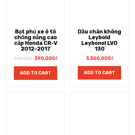
Bạt phủ xe ô tô
Dầu chân không
chống nắng cao
Leybold
cấp Honda CR-V
Leybonol LVO
2012-2017
130
390,000
₫
3,500,000
₫
440,000
₫
ADD TO CART
ADD TO CART