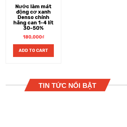
Nước làm mát
động cơ xanh
Denso chính
hãng can 1-4 lít
30-50%
180,000
₫
ADD TO CART
TIN TỨC NỔI BẬT