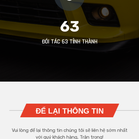
63
ĐÓI TÁC 63 TỈNH THÀNH
ĐỂ LẠI THÔNG TIN
Vui lòng để lại thông tin chúng tôi sẽ liên hệ sớm nhất
với quý khách hàng, Trân trọng!