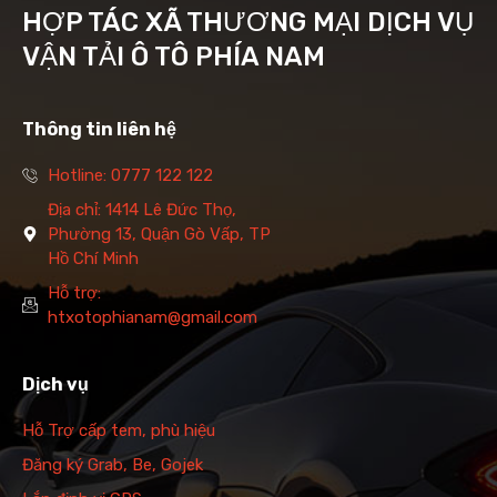
HỢP TÁC XÃ THƯƠNG MẠI DỊCH VỤ
VẬN TẢI Ô TÔ PHÍA NAM
Thông tin liên hệ
Hotline: 0777 122 122
Địa chỉ: 1414 Lê Đức Thọ,
Phường 13, Quận Gò Vấp, TP
Hồ Chí Minh
Hỗ trợ:
htxotophianam@gmail.com
Dịch vụ
Hỗ Trợ cấp tem, phù hiệu
Đăng ký Grab, Be, Gojek