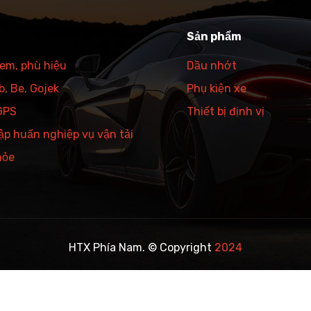
Sản phẩm
tem, phù hiệu
Dầu nhớt
, Be, Gojek
Phụ kiện xe
 GPS
Thiết bị định vị
ập huấn nghiệp vụ vận tải
hỏe
HTX Phía Nam. © Copyright
2024