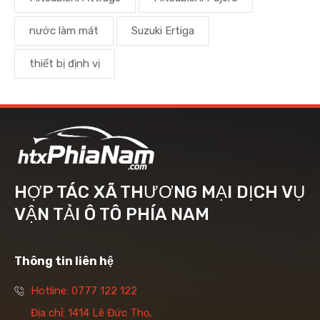
nước làm mát
Suzuki Ertiga
thiết bị định vị
HỢP TÁC XÃ THƯƠNG MẠI DỊCH VỤ
VẬN TẢI Ô TÔ PHÍA NAM
Thông tin liên hệ
Hotline: 0777 122 122
Địa chỉ: 1414 Lê Đức Thọ,