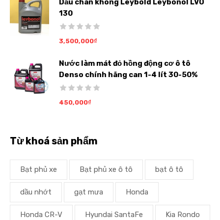
Dầu chân không Leybold Leybonol LVO
130
3,500,000
₫
Nước làm mát đỏ hồng động cơ ô tô
Denso chính hãng can 1-4 lít 30-50%
450,000
₫
Từ khoá sản phẩm
Bạt phủ xe
Bạt phủ xe ô tô
bạt ô tô
dầu nhớt
gạt mưa
Honda
Honda CR-V
Hyundai SantaFe
Kia Rondo