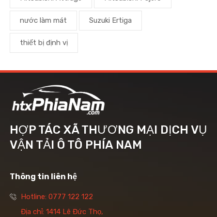
nước làm mát
Suzuki Ertiga
thiết bị định vị
HỢP TÁC XÃ THƯƠNG MẠI DỊCH VỤ
VẬN TẢI Ô TÔ PHÍA NAM
Thông tin liên hệ
Hotline: 0777 122 122
Địa chỉ: 1414 Lê Đức Thọ,