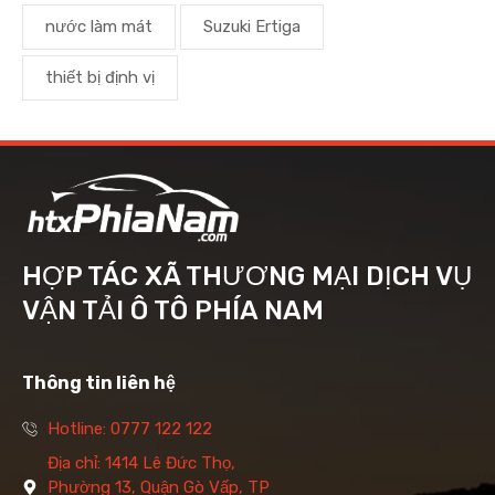
nước làm mát
Suzuki Ertiga
thiết bị định vị
HỢP TÁC XÃ THƯƠNG MẠI DỊCH VỤ
VẬN TẢI Ô TÔ PHÍA NAM
Thông tin liên hệ
Hotline: 0777 122 122
Địa chỉ: 1414 Lê Đức Thọ,
Phường 13, Quận Gò Vấp, TP