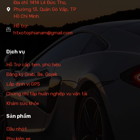
Địa chỉ: 1414 Lê Đức Thọ,
Phường 13, Quận Gò Vấp, TP
Hồ Chí Minh
Hỗ trợ:
htxotophianam@gmail.com
Dịch vụ
Hỗ Trợ cấp tem, phù hiệu
Đăng ký Grab, Be, Gojek
Lắp định vị GPS
Chứng chỉ tập huấn nghiệp vụ vận tải
Khám sức khỏe
Sản phẩm
Dầu nhớt
Phụ kiện xe