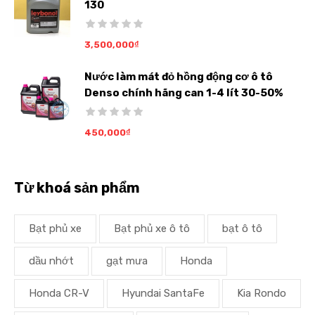
130
3,500,000
₫
Nước làm mát đỏ hồng động cơ ô tô
Denso chính hãng can 1-4 lít 30-50%
450,000
₫
Từ khoá sản phẩm
Bạt phủ xe
Bạt phủ xe ô tô
bạt ô tô
dầu nhớt
gạt mưa
Honda
Honda CR-V
Hyundai SantaFe
Kia Rondo