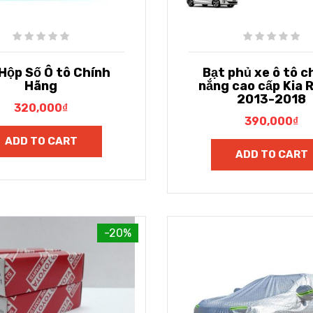
Hộp Số Ô tô Chính
Bạt phủ xe ô tô 
Hãng
nắng cao cấp Kia 
2013-2018
320,000
₫
390,000
₫
ADD TO CART
ADD TO CART
-20%