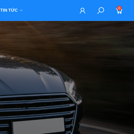
0
TIN TỨC
M