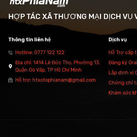
HỢP TÁC XÃ THƯƠNG MẠI DỊCH VỤ V
Thông tin liên hệ
Dịch vụ
Hotline: 0777 122 122
Hỗ Trợ cấp 
Địa chỉ: 1414 Lê Đức Thọ, Phường 13,
Đăng ký Grab
Quận Gò Vấp, TP Hồ Chí Minh
Lắp định vị
Hỗ trợ: htxotophianam@gmail.com
Chứng chỉ t
Khám sức k