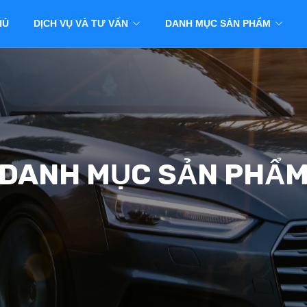
HỦ
DỊCH VỤ VÀ TƯ VẤN
DANH MỤC SẢN PHẨM
DANH MỤC SẢN PHẨ