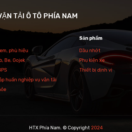
ẬN TẢI Ô TÔ PHÍA NAM
Sản phẩm
tem, phù hiệu
Dầu nhớt
, Be, Gojek
Phụ kiện xe
 GPS
Thiết bị định vị
ập huấn nghiệp vụ vận tải
hỏe
HTX Phía Nam. © Copyright
2024