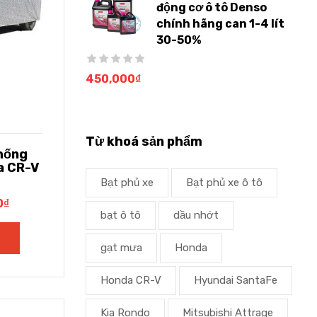
động cơ ô tô Denso
chính hãng can 1-4 lít
30-50%
450,000
₫
Từ khoá sản phẩm
hống
da CR-V
Bạt phủ xe
Bạt phủ xe ô tô
0
₫
bạt ô tô
dầu nhớt
gạt mưa
Honda
Honda CR-V
Hyundai SantaFe
Kia Rondo
Mitsubishi Attrage