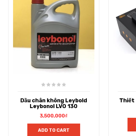
Dầu chân không Leybold
Thiết 
Leybonol LVO 130
3,500,000
₫
ADD TO CART