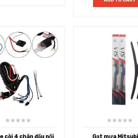
le còi 4 chân đấu nối
Gạt mưa Mitsubi