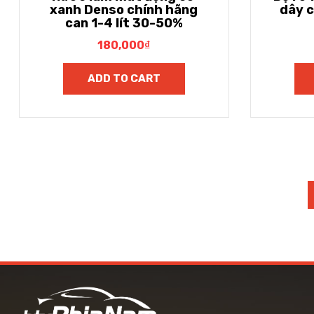
xanh Denso chính hãng
dây c
can 1-4 lít 30-50%
180,000
₫
ADD TO CART