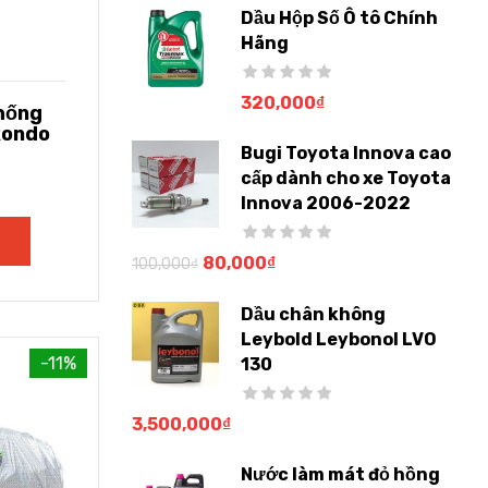
Dầu Hộp Số Ô tô Chính
Hãng
320,000
₫
chống
Rondo
Bugi Toyota Innova cao
cấp dành cho xe Toyota
Innova 2006-2022
80,000
₫
100,000
₫
Dầu chân không
Leybold Leybonol LVO
-11%
130
3,500,000
₫
Nước làm mát đỏ hồng