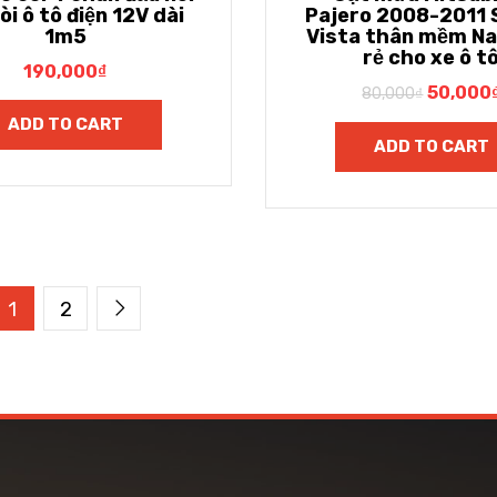
òi ô tô điện 12V dài
Pajero 2008-2011 S
1m5
Vista thân mềm Nan
rẻ cho xe ô t
190,000
₫
50,000
80,000
₫
ADD TO CART
ADD TO CART
1
2