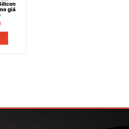
ilicon
o giá
ô
₫