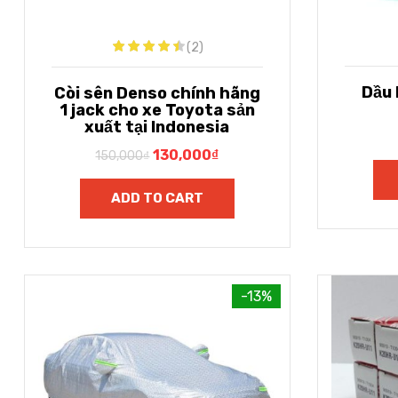
(2)
Dầu 
Còi sên Denso chính hãng
1 jack cho xe Toyota sản
xuất tại Indonesia
130,000
₫
150,000
₫
ADD TO CART
-13%