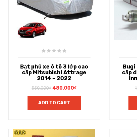
Bạt phủ xe ô tô 3 lớp cao
Bugi
cấp Mitsubishi Attrage
cấp 
2014 – 2022
In
480,000
₫
550,000
₫
ADD TO CART