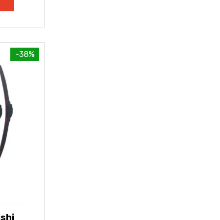
-38%
shi