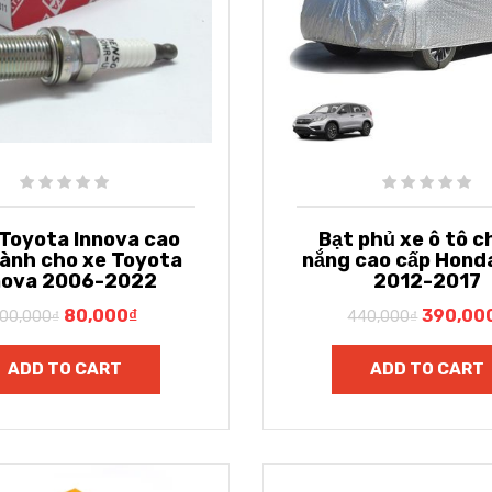
 Toyota Innova cao
Bạt phủ xe ô tô c
dành cho xe Toyota
nắng cao cấp Hon
nova 2006-2022
2012-2017
80,000
₫
390,00
100,000
₫
440,000
₫
ADD TO CART
ADD TO CART