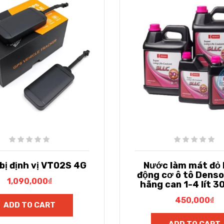
bị định vị VT02S 4G
Nước làm mát đỏ
động cơ ô tô Denso
1,090,000
₫
hãng can 1-4 lít 
450,000
₫
ADD TO CART
ADD TO CART